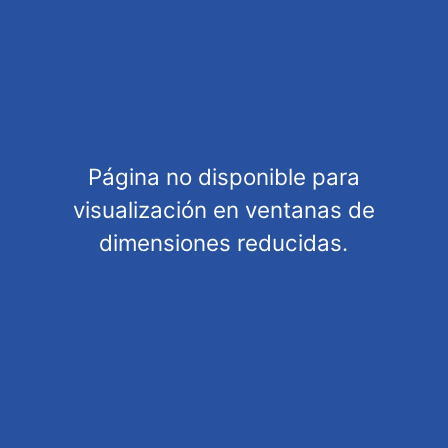
Packaging height
0,00 cm
Packaging width
0,00 cm
Packaging length
0,00 cm
Customers also bought
Página no disponible para
Customers also viewed
visualización en ventanas de
dimensiones reducidas.