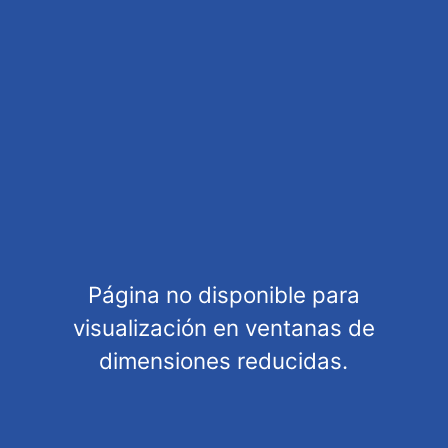
Tags
Description
Tags
Nissan R390 GT 1 - #1 - Érik Comas
Manufacturer
Slot.It
EAN
IC6859
Units per pack
Unit
Packaging height
0,00 cm
Packaging width
0,00 cm
Página no disponible para
Packaging length
0,00 cm
visualización en ventanas de
dimensiones reducidas.
Customers also bought
Customers also viewed