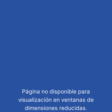
ICM-35407
Category
Página no disponible para
MODELLING
AFV- Armored fighting vehicle
visualización en ventanas de
Scale
dimensiones reducidas.
1/35