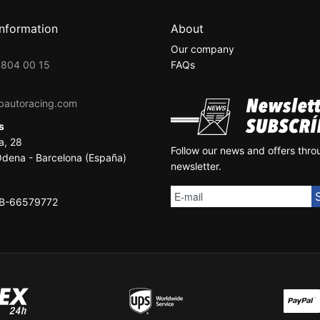
information
About
Our company
 804 00 15
FAQs
bautoracing.com
ss
a, 28
Follow our news and offers thro
dena - Barcelona (España)
newsletter.
SB-66579772