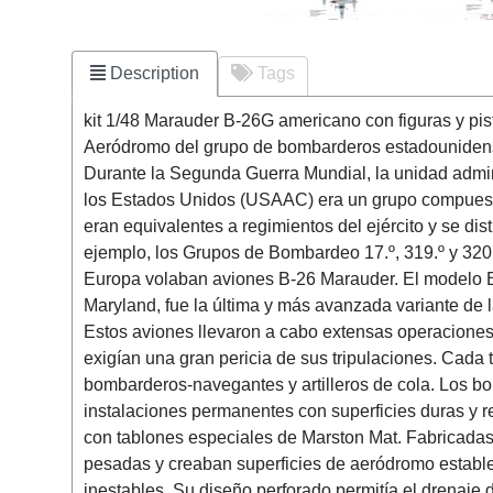
Description
Tags
kit 1/48 Marauder B-26G americano con figuras y pist
Aeródromo del grupo de bombarderos estadouniden
Durante la Segunda Guerra Mundial, la unidad admin
los Estados Unidos (USAAC) era un grupo compuesto
eran equivalentes a regimientos del ejército y se dis
ejemplo, los Grupos de Bombardeo 17.º, 319.º y 320
Europa volaban aviones B-26 Marauder. El modelo B-
Maryland, fue la última y más avanzada variante de l
Estos aviones llevaron a cabo extensas operacione
exigían una gran pericia de sus tripulaciones. Cada t
bombarderos-navegantes y artilleros de cola. Los 
instalaciones permanentes con superficies duras y re
con tablones especiales de Marston Mat. Fabricadas
pesadas y creaban superficies de aeródromo estable
inestables. Su diseño perforado permitía el drenaje 