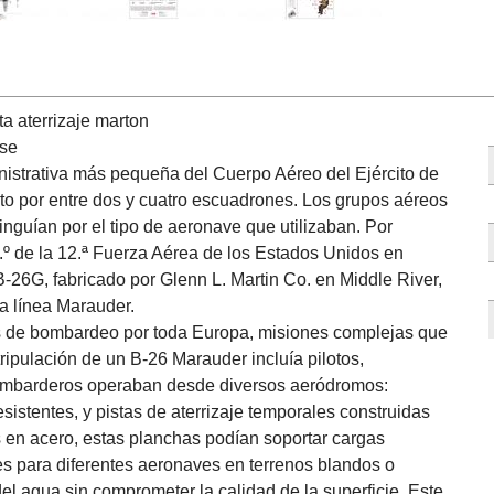
a aterrizaje marton
se
istrativa más pequeña del Cuerpo Aéreo del Ejército de
 por entre dos y cuatro escuadrones. Los grupos aéreos
tinguían por el tipo de aeronave que utilizaban. Por
.º de la 12.ª Fuerza Aérea de los Estados Unidos en
26G, fabricado por Glenn L. Martin Co. en Middle River,
a línea Marauder.
s de bombardeo por toda Europa, misiones complejas que
ripulación de un B-26 Marauder incluía pilotos,
bombarderos operaban desde diversos aeródromos:
sistentes, y pistas de aterrizaje temporales construidas
 en acero, estas planchas podían soportar cargas
s para diferentes aeronaves en terrenos blandos o
del agua sin comprometer la calidad de la superficie. Este