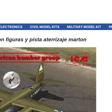
ELECTRONICS
CIVIL MODEL KITS
MILITARY MODEL KIT
P
 figuras y pista aterrizaje marton