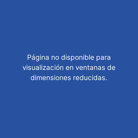
Category
MODELLING
Motorbikes
Scale
Página no disponible para
1/12
visualización en ventanas de
Tags
dimensiones reducidas.
Description
Tags
Kit 1/12 Suzuki RG500Γ Early Version (1985)
Manufacturer
Hasegawa
EAN
4967834217539
Units per pack
Unit