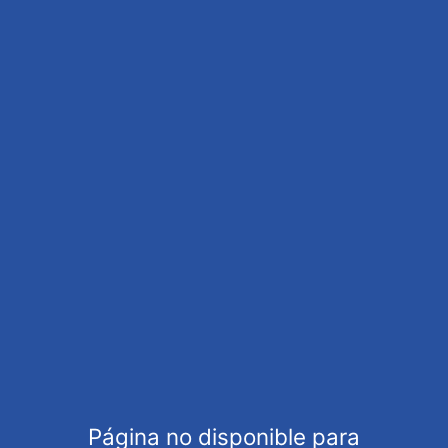
Category
MODELLING
Military figuriens and acesories
Scale
1/35
Tags
Description
Tags
Kit 1/35 Puesto de venda de verduras y vegetales
mercado saigon años 60.
Manufacturer
Gecko Models
Página no disponible para