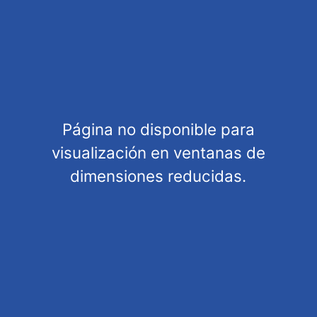
Category
MODELLING
Military aviation
Scale
1/48
Tags
Página no disponible para
visualización en ventanas de
Description
Tags
dimensiones reducidas.
Kit 1/48 AH-64E Apache Guardian attack helicopter
ROCA
Package :38*25*7cm
Manufacturer
FREEDOM Modelkits
EAN
4711516180266
Units per pack
Unit